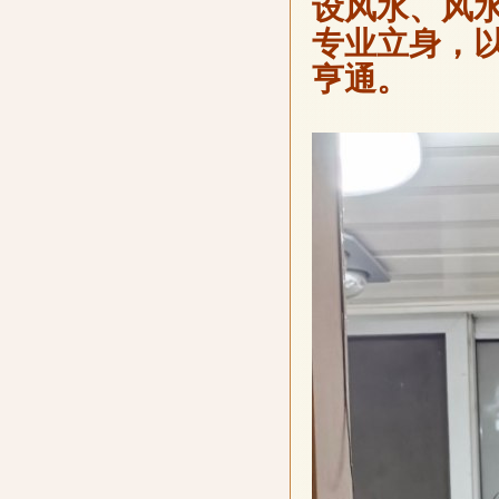
设风水、风
专业立身，
亨通。