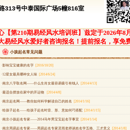
313号中泰国际广场5幢816室
【第210期易经风水培训班】兹定于2026年8
大易经风水爱好者咨询报名！提前报名，享免
小孩起名常见问题
·影响宝宝健康的名字
[2016/10/20]
·12星女最具哪种女人味
[2014/6/24]
·南京八字取名网——什么生肖女最容易吸引有钱人
[2014/4/13]
·最适合摆放在家中的开运物
[2014/4/8]
·南京起名网——教你如何科学解读自己的姓名
[2014/1/16]
·给孩子起名——给孩子起名时音、形、意如何巧搭配
[2014/1/15]
·南京小孩起名专家——2014马年男宝宝起名字事宜
[2014/1/14]
·南京周易起名专家——周易起名专家灵雨老师谈姓名学五格、三才意义
[2014/1/8]