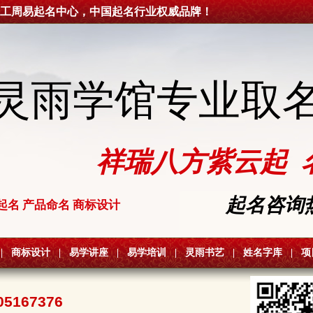
工周易起名中心，中国起名行业权威品牌！
灵雨学馆专业取
祥瑞八方紫云起 
起名咨询热线
起名 产品命名 商标设计
|
商标设计
|
易学讲座
|
易学培训
|
灵雨书艺
|
姓名字库
|
项
05167376