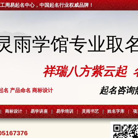
工周易起名中心，中国起名行业权威品牌！
灵雨学馆专业取
祥瑞八方紫云起 
起名咨询热线
起名 产品命名 商标设计
|
商标设计
|
易学讲座
|
易学培训
|
灵雨书艺
|
姓名字库
|
项
05167376