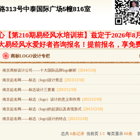
313号中泰国际广场5幢816室
【第210期易经风水培训班】兹定于2026年8
大易经风水爱好者咨询报名！提前报名，享免
商标LOGO设计专栏
·南京商标设计公司——十大国际品牌logo解析
[2014/1/24]
·南京起名网——标志（logo)设计禁忌
[2013/12/10]
·南京起名网——标志设计三要素
[2013/12/10]
·南京起名网——标志（logo）设计的意义和作用
[2013/12/10]
·南京起名网——标志（logo)的起源以及表现形式
[2013/12/10]
·南京起名网——标志（logo)设计的特点
[2013/12/10]
总共
6条记录
当前页
1/1
每页显示
60条
首 